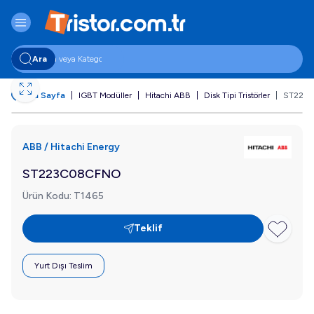
Ara
Ana Sayfa
|
IGBT Modüller
|
Hitachi ABB
|
Disk Tipi Tristörler
|
ST223
ABB / Hitachi Energy
ST223C08CFNO
Ürün Kodu:
T1465
Teklif
Favoriye E
Yurt Dışı Teslim