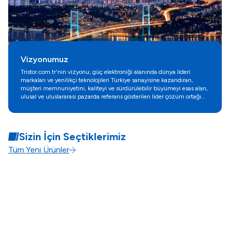
Vizyonumuz
Tristor.com.tr'nin vizyonu; güç elektroniği alanında dünya lideri
markaları ve yenilikçi teknolojileri Türkiye sanayisine kazandıran,
müşteri memnuniyetini, kaliteyi ve sürdürülebilir büyümeyi esas alan,
ulusal ve uluslararası pazarda referans gösterilen lider çözüm ortağı
olmaktır.
Sizin İçin Seçtiklerimiz
Tüm Yeni Ürünler
Ferraz Shawmut / Mersen
Ferraz Shawmut / Mersen
C1036980 - BMD42V32
W1036974 - BMD42V4
FİYAT SORUNUZ
FİYAT SORUNUZ