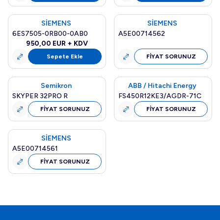
SİEMENS
SİEMENS
Yeni
Yurt Dışı Teslim
6ES7505-0RB00-0AB0
A5E00714562
Stoktan Teslim
950,00
EUR + KDV
Sepete Ekle
FİYAT SORUNUZ
Semikron
ABB / Hitachi Energy
Yeni
Yeni
SKYPER 32PRO R
FS450R12KE3/AGDR-71C
FİYAT SORUNUZ
FİYAT SORUNUZ
SİEMENS
Yurt Dışı Teslim
A5E00714561
FİYAT SORUNUZ