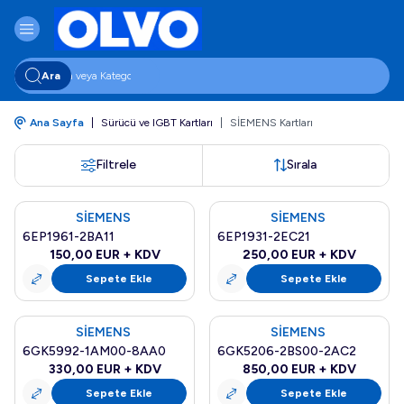
Ara
Ana Sayfa
|
Sürücü ve IGBT Kartları
|
SİEMENS Kartları
Filtrele
Sırala
SİEMENS
SİEMENS
Yeni
Yeni
6EP1961-2BA11
6EP1931-2EC21
150,00
EUR + KDV
250,00
EUR + KDV
Sepete Ekle
Sepete Ekle
SİEMENS
SİEMENS
Yeni
Yeni
6GK5992-1AM00-8AA0
6GK5206-2BS00-2AC2
330,00
EUR + KDV
850,00
EUR + KDV
Sepete Ekle
Sepete Ekle