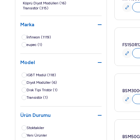
Köprü Diyot Modülleri
(16)
Transistör
(315)
Marka
Yeni
İnfineon
(1119)
FS150R1
eupec
(1)
Model
IGBT Modül
(118)
Yeni
Diyot Modüller
(6)
Disk Tipi Tristör
(1)
BSM300
Transistör
(1)
Ürün Durumu
Yeni
Stoktakiler
Yeni Ürünler
BSM50G