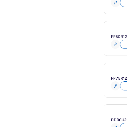
Yeni
FP50R1
Yeni
FP75R1
DDB6U2