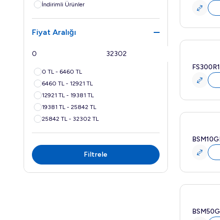
İndirimli Ürünler
Fiyat Aralığı
Yeni
FS300R
0 TL - 6460 TL
6460 TL - 12921 TL
12921 TL - 19381 TL
19381 TL - 25842 TL
25842 TL - 32302 TL
Yeni
BSM10G
Filtrele
Yeni
BSM50G