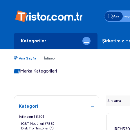
Ara
Kategoriler
Şirketimiz H
Ana Sayfa
|
İnfineon
Marka Kategorileri
Kategori
İnfineon
(1120)
IGBT Modülleri
(788)
Disk Tipi Tristörler
(1)
IRFH53