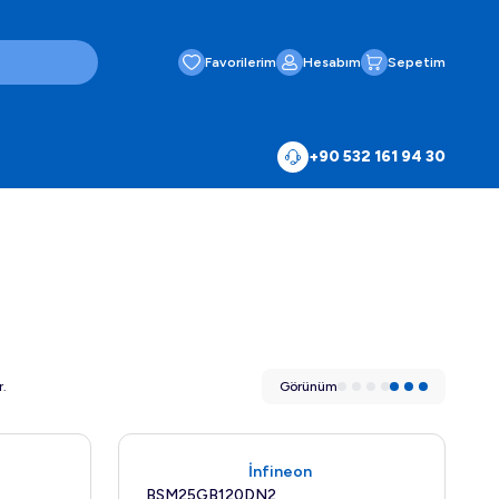
Favorilerim
Hesabım
Sepetim
+90 532 161 94 30
r.
Görünüm
Yeni
İnfineon
BSM25GB120DN2