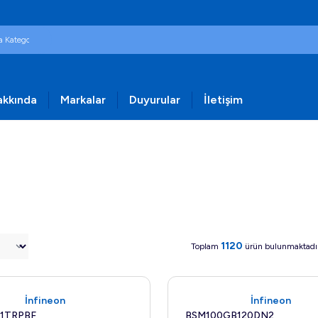
akkında
Markalar
Duyurular
İletişim
1120
Toplam
ürün bulunmaktadı
Yeni
İnfineon
İnfineon
01TRPBF
BSM100GB120DN2