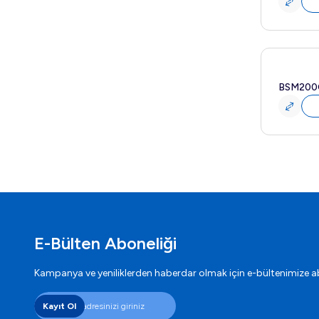
Yeni
BSM200
E-Bülten Aboneliği
Kampanya ve yeniliklerden haberdar olmak için e-bültenimize a
Kayıt Ol