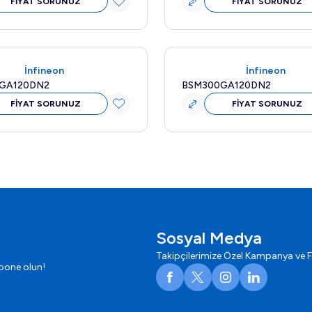
FİYAT SORUNUZ
FİYAT SORUNUZ
Yeni
İnfineon
İnfineon
GA120DN2
BSM300GA120DN2
FİYAT SORUNUZ
FİYAT SORUNUZ
Sosyal Medya
Takipçilerimize Özel Kampanya ve F
bone olun!
Facebook
X
Instagram
LinkedIn